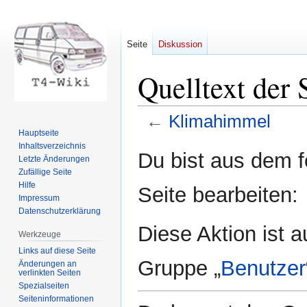
Seite
Diskussion
Quelltext der
←
Klimahimmel
Hauptseite
Inhaltsverzeichnis
Zur
Zur
Du bist aus dem f
Letzte Änderungen
Navigation
Suche
Zufällige Seite
springen
springen
Hilfe
Seite bearbeiten:
Impressum
Datenschutzerklärung
Diese Aktion ist a
Werkzeuge
Links auf diese Seite
Gruppe „
Benutzer
Änderungen an
verlinkten Seiten
Spezialseiten
Seiten­informationen