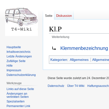
Seite
Diskussion
Kl.P
Weiterleitung
Zur
Zur
Weiterleitung nach:
Klemmenbezeichnung
Hauptseite
Navigation
Suche
Inhaltsverzeichnis
springen
springen
Letzte Änderungen
Kategorien
:
Allgemeines
Allgemeine
Zufällige Seite
Hilfe
Impressum
Datenschutzerklärung
Diese Seite wurde zuletzt am 24. Dezember 2
Werkzeuge
Datenschutz
Über T4-Wiki
Haftungsaussch
Links auf diese Seite
Änderungen an
verlinkten Seiten
Spezialseiten
Permanenter Link