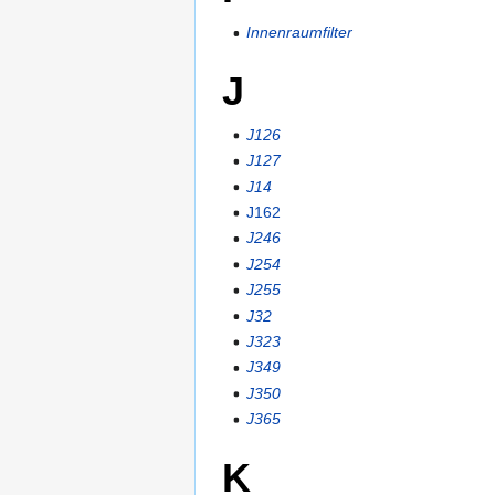
Innenraumfilter
J
J126
J127
J14
J162
J246
J254
J255
J32
J323
J349
J350
J365
K