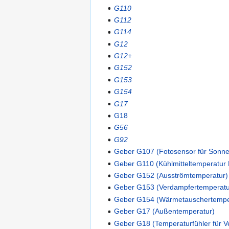
G110
G112
G114
G12
G12+
G152
G153
G154
G17
G18
G56
G92
Geber G107 (Fotosensor für Sonne
Geber G110 (Kühlmitteltemperatur 
Geber G152 (Ausströmtemperatur)
Geber G153 (Verdampfertemperatur
Geber G154 (Wärmetauschertemper
Geber G17 (Außentemperatur)
Geber G18 (Temperaturfühler für 