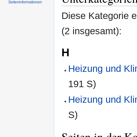
Seiten­informationen
springen
springen
Diese Kategorie e
(2 insgesamt):
H
Heizung und Kli
191 S)
Heizung und Kli
S)
Seiten in der K