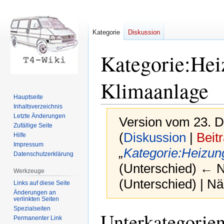
Kategorie
Diskussion
Kategorie
:
Hei
Klimaanlage
Hauptseite
Inhaltsverzeichnis
Letzte Änderungen
Version vom 23. 
Zufällige Seite
(
Diskussion
|
Beit
Hilfe
Impressum
„
Kategorie:Heizun
Datenschutzerklärung
(Unterschied) ← Nä
Werkzeuge
(Unterschied) | N
Links auf diese Seite
Änderungen an
verlinkten Seiten
Spezialseiten
Zur
Zur
Unterkategorie
Permanenter Link
Navigation
Suche