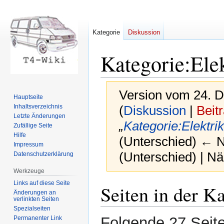
Kategorie
Diskussion
Kategorie
:
Ele
Version vom 24. 
Hauptseite
Inhaltsverzeichnis
(
Diskussion
|
Beit
Letzte Änderungen
„
Kategorie:Elektrik
Zufällige Seite
Hilfe
(Unterschied) ← Nä
Impressum
(Unterschied) | N
Datenschutzerklärung
Werkzeuge
Links auf diese Seite
Zur
Zur
Seiten in der K
Änderungen an
Navigation
Suche
verlinkten Seiten
springen
springen
Spezialseiten
Folgende 27 Seite
Permanenter Link