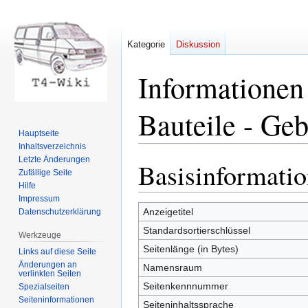
Kategorie
Diskussion
Informationen 
Bauteile - Ge
Hauptseite
Inhaltsverzeichnis
Letzte Änderungen
Basisinformati
Zur
Zur
Zufällige Seite
Navigation
Suche
Hilfe
springen
springen
Impressum
Anzeigetitel
Datenschutzerklärung
Standardsortierschlüssel
Werkzeuge
Seitenlänge (in Bytes)
Links auf diese Seite
Änderungen an
Namensraum
verlinkten Seiten
Seitenkennnummer
Spezialseiten
Seiten­informationen
Seiteninhaltssprache