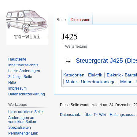
Seite
Diskussion
J425
Weiterleitung
Zur
Zur
Weiterleitung nach:
Steuergerät J425 (Die
Hauptseite
Navigation
Suche
Inhaltsverzeichnis
springen
springen
Letzte Änderungen
Kategorien
:
Elektrik
Elektrik - Bautei
Zufällige Seite
Motor - Unterdruckanlage
Motor -
Hilfe
Impressum
Datenschutzerklärung
Werkzeuge
Diese Seite wurde zuletzt am 24. Dezember 2
Links auf diese Seite
Datenschutz
Über T4-Wiki
Haftungsaussch
Änderungen an
verlinkten Seiten
Spezialseiten
Permanenter Link