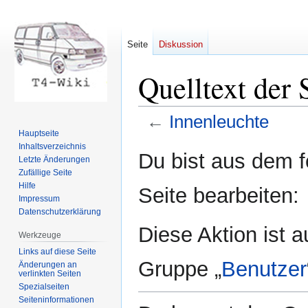
Seite
Diskussion
Quelltext der 
←
Innenleuchte
Hauptseite
Inhaltsverzeichnis
Zur
Zur
Du bist aus dem f
Letzte Änderungen
Navigation
Suche
Zufällige Seite
springen
springen
Hilfe
Seite bearbeiten:
Impressum
Datenschutzerklärung
Diese Aktion ist a
Werkzeuge
Links auf diese Seite
Gruppe „
Benutzer
Änderungen an
verlinkten Seiten
Spezialseiten
Seiten­informationen