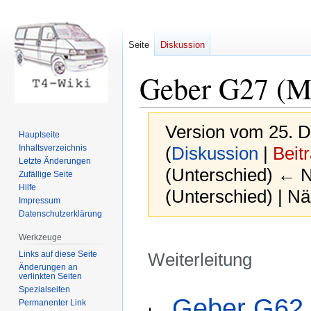
Seite
Diskussion
Geber G27 (M
Version vom 25. 
Hauptseite
Inhaltsverzeichnis
(
Diskussion
|
Beit
Letzte Änderungen
(Unterschied) ← Nä
Zufällige Seite
Hilfe
(Unterschied) | N
Impressum
Datenschutzerklärung
Werkzeuge
Links auf diese Seite
Weiterleitung
Änderungen an
verlinkten Seiten
Zur
Zur
Spezialseiten
Weiterleitung nach:
Geber G62 (
Permanenter Link
Navigation
Suche