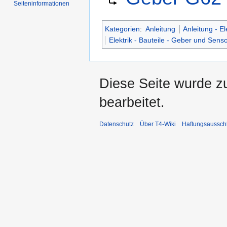
Seiten­informationen
springen
springen
Kategorien
:
Anleitung
Anleitung - El
Elektrik - Bauteile - Geber und Sens
Diese Seite wurde z
bearbeitet.
Datenschutz
Über T4-Wiki
Haftungsaussch