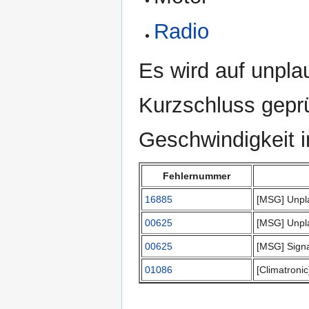
Radio
Es wird auf unpla
Kurzschluss geprü
Geschwindigkeit 
Fehlernummer
16885
[MSG] Unpla
00625
[MSG] Unpla
00625
[MSG] Signa
01086
[Climatroni