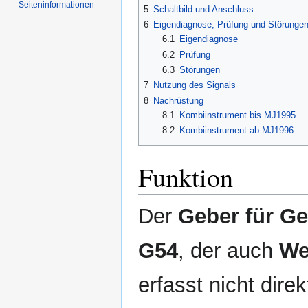
Seiten­informationen
5
Schaltbild und Anschluss
6
Eigendiagnose, Prüfung und Störunge
6.1
Eigendiagnose
6.2
Prüfung
6.3
Störungen
7
Nutzung des Signals
8
Nachrüstung
8.1
Kombiinstrument bis MJ1995
8.2
Kombiinstrument ab MJ1996
Funktion
Der
Geber für G
G54
, der auch
We
erfasst nicht dire