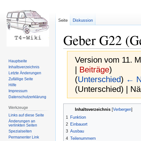
Seite
Diskussion
Geber G22 (Ge
Version vom 11. M
Hauptseite
Inhaltsverzeichnis
|
Beiträge
)
Letzte Änderungen
(
Unterschied
)
← N
Zufällige Seite
Hilfe
(Unterschied) | N
Impressum
Datenschutzerklärung
Zur
Zur
Werkzeuge
Inhaltsverzeichnis
Navigation
Suche
Links auf diese Seite
1
Funktion
springen
springen
Änderungen an
2
Einbauort
verlinkten Seiten
3
Ausbau
Spezialseiten
Permanenter Link
4
Teilenummern