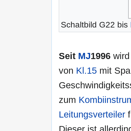
Schaltbild G22 bis
Seit
MJ
1996
wird
von
Kl.15
mit Span
Geschwindigkeitss
zum
Kombiinstru
Leitungsverteiler
f
Dieser ist allerdi