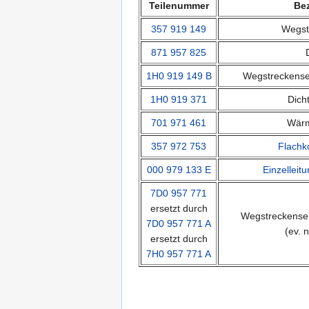
Teilenummer
Be
357 919 149
Wegst
871 957 825
1H0 919 149 B
Wegstreckense
1H0 919 371
Dicht
701 971 461
Wär
357 972 753
Flachk
000 979 133 E
Einzelleit
7D0 957 771
ersetzt durch
Wegstreckensen
7D0 957 771 A
(ev. 
ersetzt durch
7H0 957 771 A