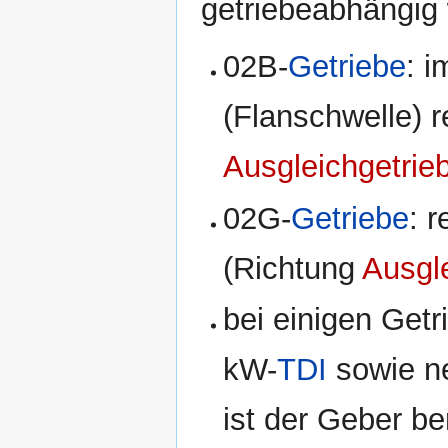
getriebeabhängig 
02B-
Getriebe
: 
(Flanschwelle) r
Ausgleichgetrie
02G-
Getriebe
: 
(Richtung
Ausgl
bei einigen Get
kW-
TDI
sowie n
ist der Geber be