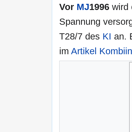
Vor
MJ
1996
wird
Spannung versorgt
T28/7 des
KI
an. E
im
Artikel Kombii