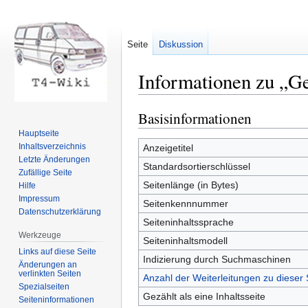
Seite
Diskussion
Informationen zu „G
Basisinformationen
Zur
Zur
Navigation
Suche
Hauptseite
springen
springen
Inhaltsverzeichnis
Anzeigetitel
Letzte Änderungen
Standardsortierschlüssel
Zufällige Seite
Seitenlänge (in Bytes)
Hilfe
Impressum
Seitenkennnummer
Datenschutzerklärung
Seiteninhaltssprache
Werkzeuge
Seiteninhaltsmodell
Links auf diese Seite
Indizierung durch Suchmaschinen
Änderungen an
verlinkten Seiten
Anzahl der Weiterleitungen zu dieser 
Spezialseiten
Gezählt als eine Inhaltsseite
Seiten­informationen