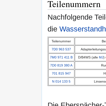
Teilenummern
Nachfolgende Tei
die
Wasserstandh
Teilenummer
Be
7D0 963 537
Adapterleitungs
7M0 971 411 B
D/B4WS (alle
MJ
)
7D0 819 380 A
Run
701 815 947
H
N 014 133 5
Linsen
Die Eberspächer-