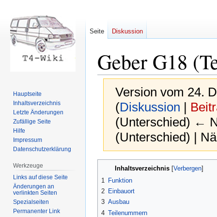
Seite
Diskussion
Geber G18 (Te
Version vom 24. 
Hauptseite
Inhaltsverzeichnis
(
Diskussion
|
Beit
Letzte Änderungen
(Unterschied) ← Nä
Zufällige Seite
Hilfe
(Unterschied) | N
Impressum
Datenschutzerklärung
Zur
Zur
Werkzeuge
Inhaltsverzeichnis
Navigation
Suche
Links auf diese Seite
1
Funktion
springen
springen
Änderungen an
2
Einbauort
verlinkten Seiten
3
Ausbau
Spezialseiten
Permanenter Link
4
Teilenummern