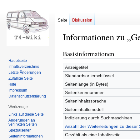
Seite
Diskussion
Informationen zu „G
Basisinformationen
Zur
Zur
Navigation
Suche
Hauptseite
springen
springen
Inhaltsverzeichnis
Anzeigetitel
Letzte Änderungen
Standardsortierschlüssel
Zufällige Seite
Seitenlänge (in Bytes)
Hilfe
Impressum
Seitenkennnummer
Datenschutzerklärung
Seiteninhaltssprache
Werkzeuge
Seiteninhaltsmodell
Links auf diese Seite
Indizierung durch Suchmaschinen
Änderungen an
verlinkten Seiten
Anzahl der Weiterleitungen zu dieser 
Spezialseiten
Gezählt als eine Inhaltsseite
Seiten­informationen