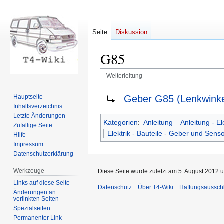
Seite
Diskussion
G85
Weiterleitung
Zur
Zur
Weiterleitung nach:
Geber G85 (Lenkwinke
Hauptseite
Navigation
Suche
Inhaltsverzeichnis
springen
springen
Letzte Änderungen
Kategorien
:
Anleitung
Anleitung - El
Zufällige Seite
Elektrik - Bauteile - Geber und Sens
Hilfe
Impressum
Datenschutzerklärung
Werkzeuge
Diese Seite wurde zuletzt am 5. August 2012 u
Links auf diese Seite
Datenschutz
Über T4-Wiki
Haftungsaussch
Änderungen an
verlinkten Seiten
Spezialseiten
Permanenter Link