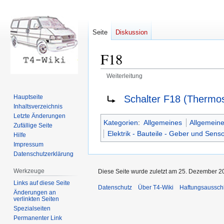
Seite
Diskussion
F18
Weiterleitung
Zur
Zur
Weiterleitung nach:
Schalter F18 (Thermosc
Hauptseite
Navigation
Suche
Inhaltsverzeichnis
springen
springen
Letzte Änderungen
Kategorien
:
Allgemeines
Allgemeine
Zufällige Seite
Elektrik - Bauteile - Geber und Sens
Hilfe
Impressum
Datenschutzerklärung
Werkzeuge
Diese Seite wurde zuletzt am 25. Dezember 20
Links auf diese Seite
Datenschutz
Über T4-Wiki
Haftungsaussch
Änderungen an
verlinkten Seiten
Spezialseiten
Permanenter Link