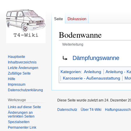
Seite
Diskussion
Bodenwanne
Weiterleitung
Zur
Zur
Weiterleitung nach:
Dämpfungswanne
Hauptseite
Navigation
Suche
Inhaltsverzeichnis
springen
springen
Letzte Änderungen
Kategorien
:
Anleitung
Anleitung - K
Zufällige Seite
Karosserie - Außenausstattung
Mo
Hilfe
Impressum
Datenschutzerklärung
Werkzeuge
Diese Seite wurde zuletzt am 24. Dezember 2
Links auf diese Seite
Datenschutz
Über T4-Wiki
Haftungsaussch
Änderungen an
verlinkten Seiten
Spezialseiten
Permanenter Link