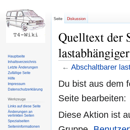
Seite
Diskussion
Quelltext der 
lastabhängige
Hauptseite
Inhaltsverzeichnis
←
Abschaltbarer la
Letzte Änderungen
Zufällige Seite
Hilfe
Zur
Zur
Du bist aus dem f
Impressum
Navigation
Suche
Datenschutzerklärung
springen
springen
Seite bearbeiten:
Werkzeuge
Links auf diese Seite
Änderungen an
Diese Aktion ist a
verlinkten Seiten
Spezialseiten
Gruppe „
Benutzer
Seiten­informationen