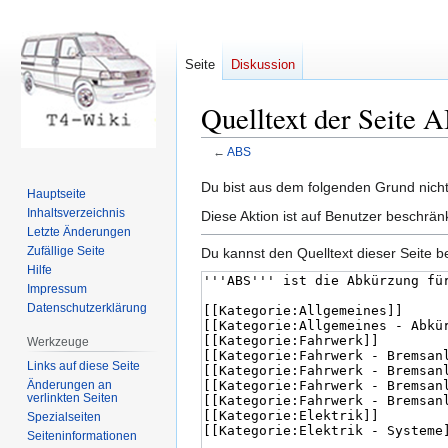
Seite
Diskussion
Quelltext der Seite 
←
ABS
Zur
Zur
Du bist aus dem folgenden Grund nicht 
Hauptseite
Navigation
Suche
Inhaltsverzeichnis
Diese Aktion ist auf Benutzer beschrän
springen
springen
Letzte Änderungen
Zufällige Seite
Du kannst den Quelltext dieser Seite b
Hilfe
Impressum
Datenschutzerklärung
Werkzeuge
Links auf diese Seite
Änderungen an
verlinkten Seiten
Spezialseiten
Seiten­informationen