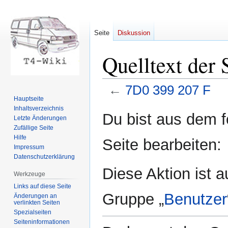
Seite
Diskussion
Quelltext der
←
7D0 399 207 F
Hauptseite
Inhaltsverzeichnis
Zur
Zur
Du bist aus dem f
Letzte Änderungen
Navigation
Suche
Zufällige Seite
springen
springen
Hilfe
Seite bearbeiten:
Impressum
Datenschutzerklärung
Diese Aktion ist a
Werkzeuge
Links auf diese Seite
Gruppe „
Benutzer
Änderungen an
verlinkten Seiten
Spezialseiten
Seiten­informationen