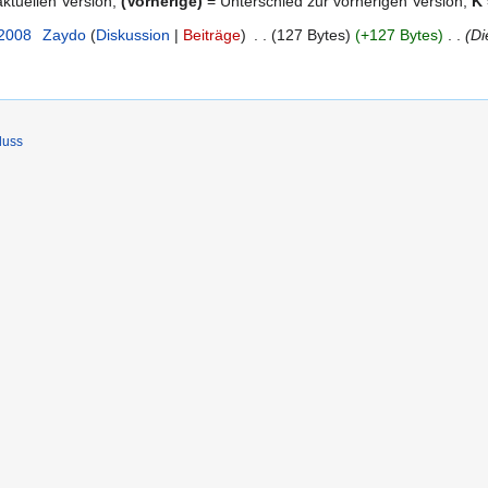
ktuellen Version,
(Vorherige)
= Unterschied zur vorherigen Version,
K
 2008
‎
Zaydo
Diskussion
Beiträge
‎
127 Bytes
+127 Bytes
‎
Di
luss