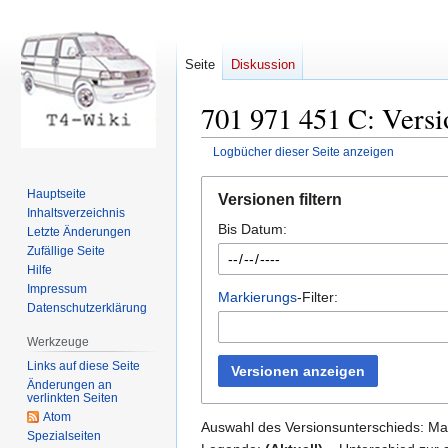
Seite
Diskussion
701 971 451 C: Versi
Logbücher dieser Seite anzeigen
Zur
Zur
Hauptseite
Versionen filtern
Navigation
Suche
Inhaltsverzeichnis
Bis Datum:
springen
springen
Letzte Änderungen
Zufällige Seite
Hilfe
Impressum
Markierungs
-Filter:
Datenschutzerklärung
Werkzeuge
Links auf diese Seite
Versionen anzeigen
Änderungen an
verlinkten Seiten
Atom
Auswahl des Versionsunterschieds: Mar
Spezialseiten