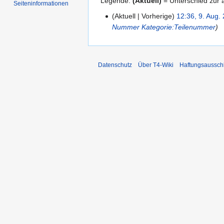
Legende:
(Aktuell)
= Unterschied zur a
Seiten­informationen
Aktuell
Vorherige
12:36, 9. Aug.
9.
Nummer
Kategorie:Teilenummer
August
2008
Datenschutz
Über T4-Wiki
Haftungsaussch