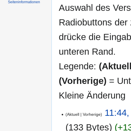
Seiten­informationen
Auswahl des Versi
Radiobuttons der
drücke die Eingab
unteren Rand.
Legende:
(Aktuell
(Vorherige)
= Unt
Kleine Änderung
25.
11:44,
Aktuell
Vorherige
September
2012
133 Bytes
+1