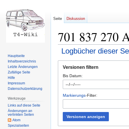
Seite
Diskussion
701 837 270 A
Logbücher dieser Se
Hauptseite
Inhaltsverzeichnis
Zur
Zur
Versionen filtern
Letzte Änderungen
Navigation
Suche
Zufällige Seite
Bis Datum:
springen
springen
Hilfe
Impressum
Datenschutzerklärung
Markierungs
-Filter:
Werkzeuge
Links auf diese Seite
Änderungen an
verlinkten Seiten
Versionen anzeigen
Atom
Spezialseiten