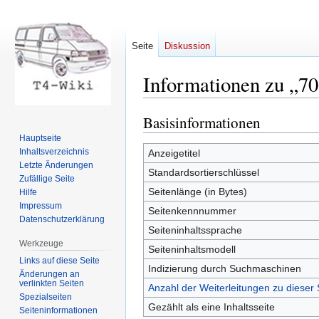
Seite
Diskussion
Informationen zu „7
Basisinformationen
Zur
Zur
Navigation
Suche
Hauptseite
springen
springen
Inhaltsverzeichnis
Anzeigetitel
Letzte Änderungen
Standardsortierschlüssel
Zufällige Seite
Seitenlänge (in Bytes)
Hilfe
Impressum
Seitenkennnummer
Datenschutzerklärung
Seiteninhaltssprache
Werkzeuge
Seiteninhaltsmodell
Links auf diese Seite
Indizierung durch Suchmaschinen
Änderungen an
verlinkten Seiten
Anzahl der Weiterleitungen zu dieser 
Spezialseiten
Gezählt als eine Inhaltsseite
Seiten­informationen