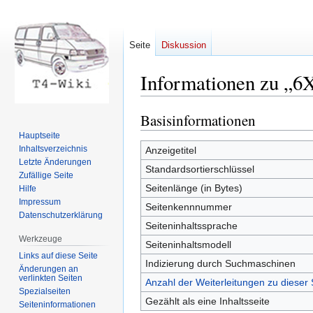
Seite
Diskussion
Informationen zu „6
Basisinformationen
Zur
Zur
Navigation
Suche
Hauptseite
springen
springen
Inhaltsverzeichnis
Anzeigetitel
Letzte Änderungen
Standardsortierschlüssel
Zufällige Seite
Seitenlänge (in Bytes)
Hilfe
Impressum
Seitenkennnummer
Datenschutzerklärung
Seiteninhaltssprache
Werkzeuge
Seiteninhaltsmodell
Links auf diese Seite
Indizierung durch Suchmaschinen
Änderungen an
verlinkten Seiten
Anzahl der Weiterleitungen zu dieser 
Spezialseiten
Gezählt als eine Inhaltsseite
Seiten­informationen