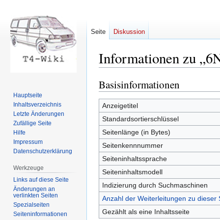
Seite
Diskussion
Informationen zu „6
Basisinformationen
Zur
Zur
Navigation
Suche
Hauptseite
springen
springen
Inhaltsverzeichnis
Anzeigetitel
Letzte Änderungen
Standardsortierschlüssel
Zufällige Seite
Seitenlänge (in Bytes)
Hilfe
Impressum
Seitenkennnummer
Datenschutzerklärung
Seiteninhaltssprache
Werkzeuge
Seiteninhaltsmodell
Links auf diese Seite
Indizierung durch Suchmaschinen
Änderungen an
verlinkten Seiten
Anzahl der Weiterleitungen zu dieser 
Spezialseiten
Gezählt als eine Inhaltsseite
Seiten­informationen