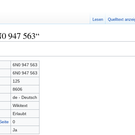
Lesen
Quelltext anze
N0 947 563“
6N0 947 563
6N0 947 563
125
8606
de - Deutsch
Wikitext
Erlaubt
Seite
0
Ja