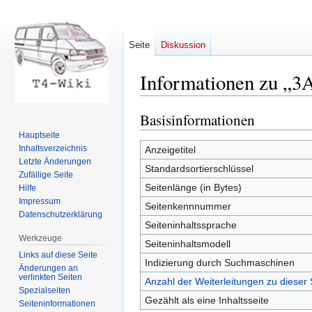
Seite
Diskussion
Informationen zu „3
Basisinformationen
Zur
Zur
Navigation
Suche
Hauptseite
springen
springen
Inhaltsverzeichnis
Anzeigetitel
Letzte Änderungen
Standardsortierschlüssel
Zufällige Seite
Seitenlänge (in Bytes)
Hilfe
Impressum
Seitenkennnummer
Datenschutzerklärung
Seiteninhaltssprache
Werkzeuge
Seiteninhaltsmodell
Links auf diese Seite
Indizierung durch Suchmaschinen
Änderungen an
verlinkten Seiten
Anzahl der Weiterleitungen zu dieser 
Spezialseiten
Gezählt als eine Inhaltsseite
Seiten­informationen