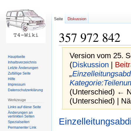
Seite
Diskussion
357 972 842
Version vom 25. 
Hauptseite
Inhaltsverzeichnis
(
Diskussion
|
Beit
Letzte Änderungen
„
Einzelleitungsabd
Zufällige Seite
Hilfe
Kategorie:Teilen
Impressum
(Unterschied) ← Nä
Datenschutzerklärung
(Unterschied) | N
Werkzeuge
Links auf diese Seite
Änderungen an
verlinkten Seiten
Zur
Zur
Einzelleitungsabd
Spezialseiten
Navigation
Suche
Permanenter Link
springen
springen