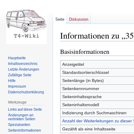
Seite
Diskussion
Informationen zu „3
Basisinformationen
Zur
Zur
Navigation
Suche
Hauptseite
springen
springen
Inhaltsverzeichnis
Anzeigetitel
Letzte Änderungen
Standardsortierschlüssel
Zufällige Seite
Seitenlänge (in Bytes)
Hilfe
Impressum
Seitenkennnummer
Datenschutzerklärung
Seiteninhaltssprache
Werkzeuge
Seiteninhaltsmodell
Links auf diese Seite
Indizierung durch Suchmaschinen
Änderungen an
verlinkten Seiten
Anzahl der Weiterleitungen zu dieser 
Spezialseiten
Gezählt als eine Inhaltsseite
Seiten­informationen