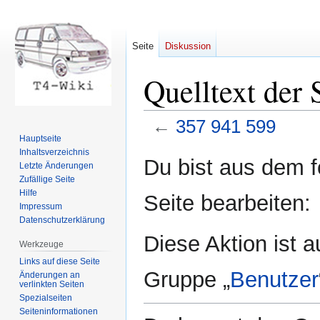
Seite
Diskussion
Quelltext der 
←
357 941 599
Hauptseite
Inhaltsverzeichnis
Zur
Zur
Du bist aus dem f
Letzte Änderungen
Navigation
Suche
Zufällige Seite
springen
springen
Hilfe
Seite bearbeiten:
Impressum
Datenschutzerklärung
Diese Aktion ist a
Werkzeuge
Links auf diese Seite
Gruppe „
Benutzer
Änderungen an
verlinkten Seiten
Spezialseiten
Seiten­informationen