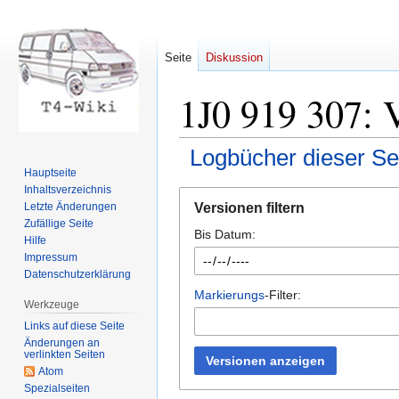
Seite
Diskussion
1J0 919 307: 
Logbücher dieser Se
Hauptseite
Inhaltsverzeichnis
Zur
Zur
Versionen filtern
Letzte Änderungen
Navigation
Suche
Zufällige Seite
Bis Datum:
springen
springen
Hilfe
Impressum
Datenschutzerklärung
Markierungs
-Filter:
Werkzeuge
Links auf diese Seite
Änderungen an
verlinkten Seiten
Versionen anzeigen
Atom
Spezialseiten