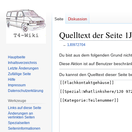
Seite
Diskussion
Quelltext der Seite 
←
1J0972704
Zur
Zur
Du bist aus dem folgenden Grund nicht 
Hauptseite
Navigation
Suche
Inhaltsverzeichnis
Diese Aktion ist auf Benutzer beschrän
springen
springen
Letzte Änderungen
Zufällige Seite
Du kannst den Quelltext dieser Seite b
Hilfe
Impressum
Datenschutzerklärung
Werkzeuge
Links auf diese Seite
Änderungen an
verlinkten Seiten
Spezialseiten
Seiten­informationen