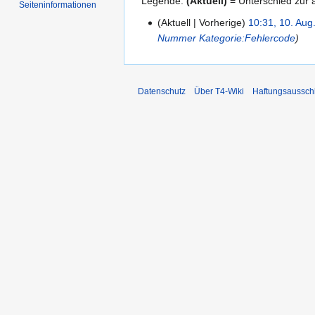
Legende:
(Aktuell)
= Unterschied zur a
Seiten­informationen
Aktuell
Vorherige
10:31, 10. Aug
10.
Nummer
Kategorie:Fehlercode
August
2008
Datenschutz
Über T4-Wiki
Haftungsaussch