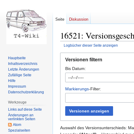
Seite
Diskussion
16521: Versionsgesch
Logbücher dieser Seite anzeigen
Zur
Zur
Hauptseite
Versionen filtern
Navigation
Suche
Inhaltsverzeichnis
Bis Datum:
springen
springen
Letzte Änderungen
Zufällige Seite
Hilfe
Impressum
Markierungs
-Filter:
Datenschutzerklärung
Werkzeuge
Links auf diese Seite
Versionen anzeigen
Änderungen an
verlinkten Seiten
Atom
Auswahl des Versionsunterschieds: Mar
Spezialseiten