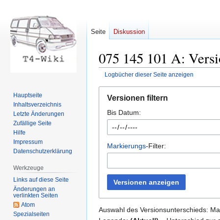
Seite
Diskussion
075 145 101 A: Versi
Logbücher dieser Seite anzeigen
Zur
Zur
Hauptseite
Versionen filtern
Navigation
Suche
Inhaltsverzeichnis
Bis Datum:
springen
springen
Letzte Änderungen
Zufällige Seite
Hilfe
Impressum
Markierungs
-Filter:
Datenschutzerklärung
Werkzeuge
Links auf diese Seite
Versionen anzeigen
Änderungen an
verlinkten Seiten
Atom
Auswahl des Versionsunterschieds: Mar
Spezialseiten