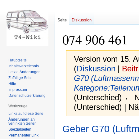
Seite
Diskussion
074 906 461
Version vom 15. A
Hauptseite
Inhaltsverzeichnis
(
Diskussion
|
Beit
Letzte Änderungen
G70 (Luftmassen
Zufällige Seite
Hilfe
Kategorie:Teilen
Impressum
(Unterschied) ← Nä
Datenschutzerklärung
(Unterschied) | N
Werkzeuge
Links auf diese Seite
Änderungen an
verlinkten Seiten
Zur
Zur
Geber G70 (Luft
Spezialseiten
Navigation
Suche
Permanenter Link
springen
springen