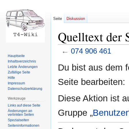
Seite
Diskussion
Quelltext der 
←
074 906 461
Hauptseite
Inhaltsverzeichnis
Zur
Zur
Du bist aus dem f
Letzte Änderungen
Navigation
Suche
Zufällige Seite
springen
springen
Hilfe
Seite bearbeiten:
Impressum
Datenschutzerklärung
Diese Aktion ist a
Werkzeuge
Links auf diese Seite
Gruppe „
Benutzer
Änderungen an
verlinkten Seiten
Spezialseiten
Seiten­informationen