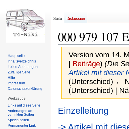
Seite
Diskussion
000 979 107 
Version vom 14. M
Hauptseite
Inhaltsverzeichnis
|
Beiträge
)
(Die Se
Letzte Änderungen
Artikel mit diese
Zufällige Seite
Hilfe
(Unterschied) ← Nä
Impressum
(Unterschied) | N
Datenschutzerklärung
Werkzeuge
Links auf diese Seite
Zur
Zur
Einzelleitung
Änderungen an
Navigation
Suche
verlinkten Seiten
springen
springen
Spezialseiten
-> Artikel mit di
Permanenter Link