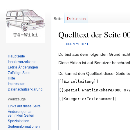
Seite
Diskussion
Quelltext der Seite 0
←
000 979 107 E
Zur
Zur
Du bist aus dem folgenden Grund nicht 
Hauptseite
Navigation
Suche
Inhaltsverzeichnis
Diese Aktion ist auf Benutzer beschrän
springen
springen
Letzte Änderungen
Zufällige Seite
Du kannst den Quelltext dieser Seite b
Hilfe
Impressum
Datenschutzerklärung
Werkzeuge
Links auf diese Seite
Änderungen an
verlinkten Seiten
Spezialseiten
Seiten­informationen